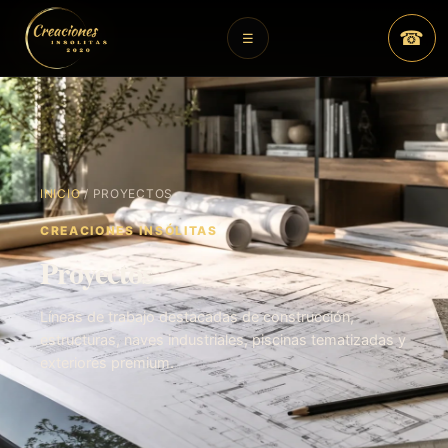
☎
☰
INICIO
/
PROYECTOS
CREACIONES INSÓLITAS
Proyectos
Líneas de trabajo destacadas de construcción,
estructuras, naves industriales, piscinas tematizadas y
exteriores premium.